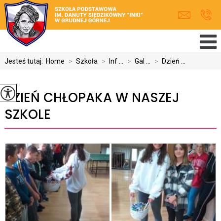
Jesteś tutaj:
Home
>
Szkoła
>
Inf ...
>
Gal ...
>
Dzień ...
DZIEŃ CHŁOPAKA W NASZEJ
SZKOLE