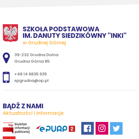
SZKOŁA PODSTAWOWA
IM. DANUTY SIEDZIKÓWNY ''INKI''
w Grudnej Górnej
Adres pocztowy:
39-232 Grudna Dolna
Grudna Górna 85
+48 14 6835 935
spgrudna@op.pl
BĄDŹ Z NAMI
Aktualności i informacje