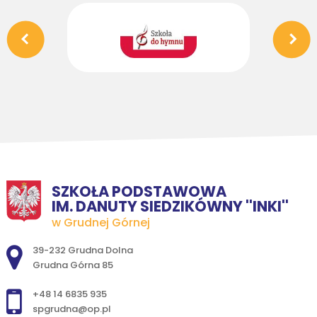
SZKOŁA PODSTAWOWA
IM. DANUTY SIEDZIKÓWNY ''INKI''
w Grudnej Górnej
Adres pocztowy:
39-232 Grudna Dolna
Grudna Górna 85
+48 14 6835 935
spgrudna@op.pl