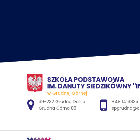
SZKOŁA PODSTAWOWA
IM. DANUTY SIEDZIKÓWNY ''IN
w Grudnej Górnej
Adres pocztowy:
39-232 Grudna Dolna
+48 14 6835
Grudna Górna 85
spgrudna@op