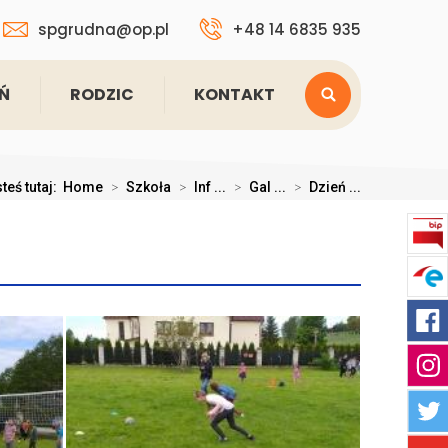
spgrudna@op.pl
+48 14 6835 935
Ń
RODZIC
KONTAKT
teś tutaj:
Home
>
Szkoła
>
Inf ...
>
Gal ...
>
Dzień ...