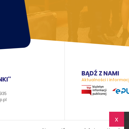
BĄDŹ Z NAMI
KI''
Aktualności i informac
 935
.pl
x