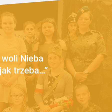
z woli Nieba
jak trzeba…”