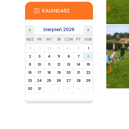
KALENDARZ
Sierpień 2026
‹
›
NDZ
PN
WT
ŚR
CZW
PT
SOB
26
27
28
29
30
31
1
2
3
4
5
6
7
8
9
10
11
12
13
14
15
16
17
18
19
20
21
22
23
24
25
26
27
28
29
30
31
1
2
3
4
5