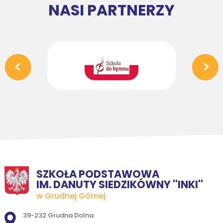
NASI PARTNERZY
SZKOŁA PODSTAWOWA
IM. DANUTY SIEDZIKÓWNY ''INKI''
w Grudnej Górnej
Adres pocztowy:
39-232 Grudna Dolna