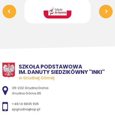
SZKOŁA PODSTAWOWA
IM. DANUTY SIEDZIKÓWNY ''INKI''
w Grudnej Górnej
Adres pocztowy:
39-232 Grudna Dolna
Grudna Górna 85
+48 14 6835 935
spgrudna@op.pl