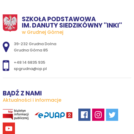
SZKOŁA PODSTAWOWA
IM. DANUTY SIEDZIKÓWNY ''INKI''
w Grudnej Górnej
Adres pocztowy:
39-232 Grudna Dolna
Grudna Górna 85
+48 14 6835 935
spgrudna@op.pl
BĄDŹ Z NAMI
Aktualności i informacje