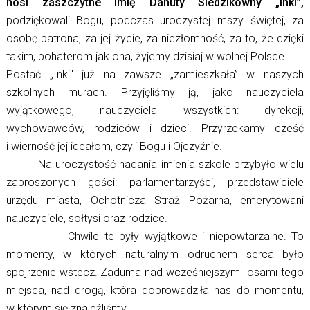
nosi zaszczytne imię Danuty Siedzikówny „Inki”,
podziękowali Bogu, podczas uroczystej mszy świętej, za
osobę patrona, za jej życie, za niezłomność, za to, że dzięki
takim, bohaterom jak ona, żyjemy dzisiaj w wolnej Polsce.
Postać „Inki" już na zawsze „zamieszkała” w naszych
szkolnych murach. Przyjęliśmy ją, jako nauczyciela
wyjątkowego, nauczyciela wszystkich: dyrekcji,
wychowawców, rodziców i dzieci. Przyrzekamy cześć
i wierność jej ideałom, czyli Bogu i Ojczyźnie.
Na uroczystość nadania imienia szkole przybyło wielu
zaproszonych gości: parlamentarzyści, przedstawiciele
urzędu miasta, Ochotnicza Straż Pożarna, emerytowani
nauczyciele, sołtysi oraz rodzice.
Chwile te były wyjątkowe i niepowtarzalne. To
momenty, w których naturalnym odruchem serca było
spojrzenie wstecz. Zaduma nad wcześniejszymi losami tego
miejsca, nad drogą, która doprowadziła nas do momentu,
w którym się znaleźliśmy.