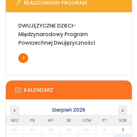
REALIZOWANY PROGRAM
DWUJĘZYCZNE DZIECI-
Międzynarodowy Program
Powszechnej Dwujęzyczności
KALENDARZ
Sierpień 2026
‹
›
NDZ
PN
WT
ŚR
CZW
PT
SOB
26
27
28
29
30
31
1