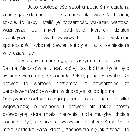
Jako społeczność szkolna podjęliśmy działania
zmierzające do nadania imienia naszej placówce. Nadać imię
szkole, to jakby ustalić jej tożsamość, wskazać wartości
ważniejsze od innych, podkreślić kierunek działań
dydaktyczno – wychowawczych, a także wskazać
społeczności szkolnej pewien autorytet, punkt odniesienia
w jej działaniach.
Jesteśmy dumni z tego, że naszym patronem została
Danuta Siedzikówna „Inka”, której tak krótkie życie było
świadectwem tego, że kochała Polskę ponad wszystko, że
prawda to wartość niezłomna, a powtarzając za
Jarosławem Wróblewskim „wolność jest kuloodporna”.
Odkrywanie osoby naszego patrona ukazało nam nie tylko
wojowniczkę o wolność i prawdę, ale także prostą
dziewczynę, która miała marzenia, lubiła muzykę, chciała
kochać i żyć, ale przede wszystkim dostrzegliśmy, że to
mała żołnierka Pana, która „ zachowała się jak trzeba”. To