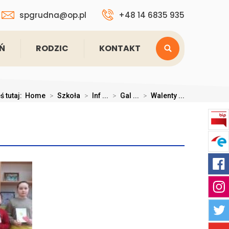
spgrudna@op.pl
+48 14 6835 935
Ń
RODZIC
KONTAKT
ś tutaj:
Home
>
Szkoła
>
Inf ...
>
Gal ...
>
Walenty ...