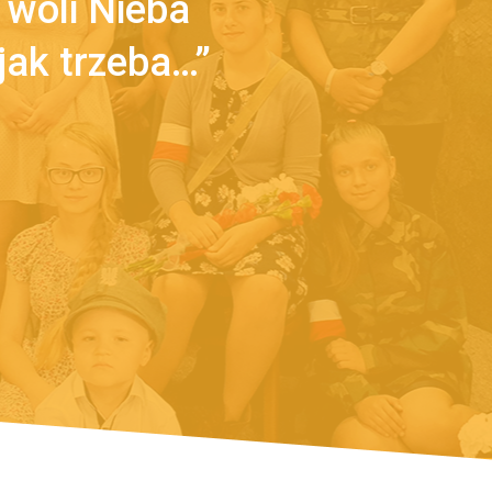
z woli Nieba
jak trzeba…”