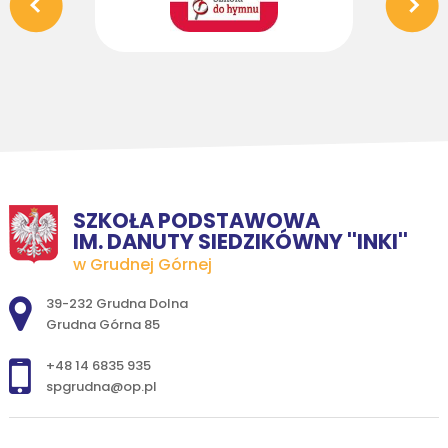
SZKOŁA PODSTAWOWA
IM. DANUTY SIEDZIKÓWNY ''INKI''
w Grudnej Górnej
Adres pocztowy:
39-232 Grudna Dolna
Grudna Górna 85
+48 14 6835 935
spgrudna@op.pl