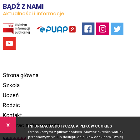
BĄDŹ Z NAMI
Aktualności i informacje
Strona główna
Szkoła
Uczeń
Rodzic
Kontakt
x
Deklaracja dostępności
INFORMACJA DOTYCZĄCA PLIKÓW COOKIES
Strona korzysta z plików cookies. Możesz określić warunki
przechowywania lub dostępu do plików cookies w Twojej