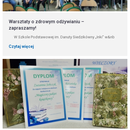
Warsztaty o zdrowym odżywianiu –
zapraszamy!
W Szkole Podstawowej im. Danuty Siedzikówny „Inki” w&nb
Czytaj więcej