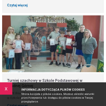
Czytaj więcej
Turniej szachowy w Szkole Podstawowej w
Grudnej Górnej
x
INFORMACJA DOTYCZĄCA PLIKÓW COOKIES
W dniu 17 grudnia 2025 roku, w godzinach 8:00–12:30,
Strona korzysta z plików cookies. Możesz określić warunki
w Szkole Podstawowej w&nbs...
przechowywania lub dostępu do plików cookies w Twojej
przeglądarce.
Czytaj więcej